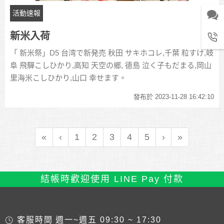
活動速報
新米入荷
「 新米祭」D5 台湾で新発売 秋田 サキホコレ,千葉 粒すけ,岐
阜 飛驒こしひかり,高知 天空の鄉, 德島 泣く子もだまる,岡山
里海米こしひかり,山口 幸せます。
發布於 2023-11-28 16:42:10
«
‹
1
2
3
4
5
›
»
結帳時歡迎使用 LINE Pay 付款
客服時間
週一~週五 09:30 ~ 17:30