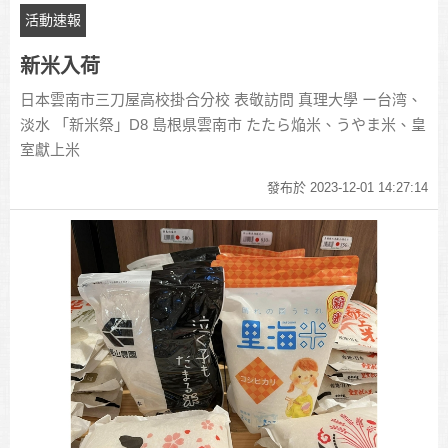
活動速報
新米入荷
日本雲南市三刀屋高校掛合分校 表敬訪問 真理大學 ー台湾、
淡水 「新米祭」D8 島根県雲南市 たたら焔米、うやま米、皇
室獻上米
發布於 2023-12-01 14:27:14