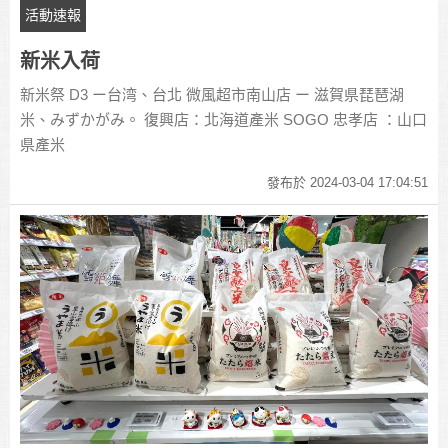
活動速報
新米入荷
新米祭 D3 ー台湾、台北 微風超市南山店 ー 滋賀県琵琶湖
米、みずかがみ。 復興店：北海道產米 SOGO 忠孝店 ：山口
県產米
發布於 2024-03-04 17:04:51