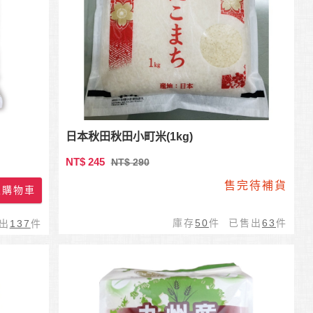
日本秋田秋田小町米(1kg)
NT$ 245
NT$ 290
售完待補貨
購物車
庫存
50
件 已售出
63
件
出
137
件