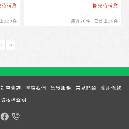
完待補貨
售完待補貨
出
129
件
庫存
20
件 已售出
16
件
›
»
訂單查詢
聯絡我們
售後服務
常見問題
使用條款
隱私權聲明