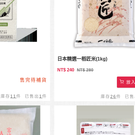
日本精選一稻匠米(1kg)
NT$ 240
NT$ 280
售完待補貨
放入
庫存
11
件 已售出
1
件
庫存
26
件 已售