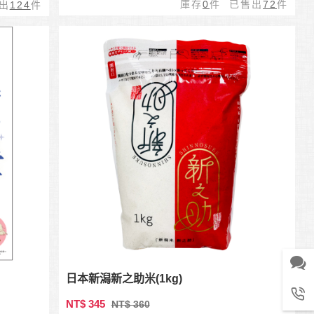
庫存
0
件 已售出
72
件
出
124
件
日本新潟新之助米(1kg)
NT$ 345
NT$ 360