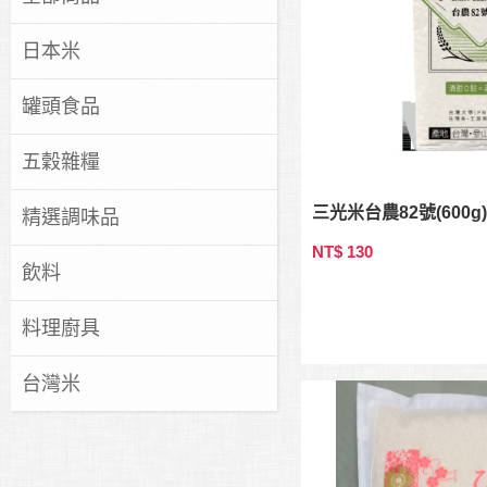
日本米
罐頭食品
五穀雜糧
三光米台農82號(600g)
精選調味品
NT$ 130
飲料
料理廚具
台灣米