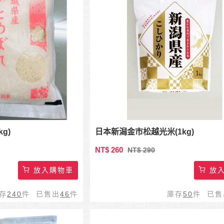
g)
日本新潟金市松越光米(1kg)
NT$ 260
NT$ 290
放入購物車
放入
存
240
件 已售出
46
件
庫存
50
件 已售