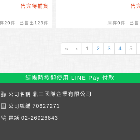
售完待補貨
售
存
20
件 已售出
123
件
庫存
0
件 已售
«
‹
1
2
3
4
5
結帳時歡迎使用 LINE Pay 付款
鼎三國際企業有限公司
公司名稱
70627271
公司統編
02-26926843
電話