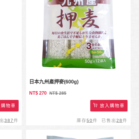
日本九州產押麥(600g)
NT$ 270
NT$ 285
購物車
放入購物車
出
387
件
庫存
50
件 已售出
28
件